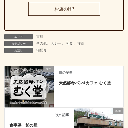
お店のHP
古町
エリア
その他
、
カレー
、
和食
、
洋食
カテゴリー
宅配可
お渡し
大門
前の記事
天然酵母パン&カフェ むく堂
和田
次の記事
食事処 杉の屋